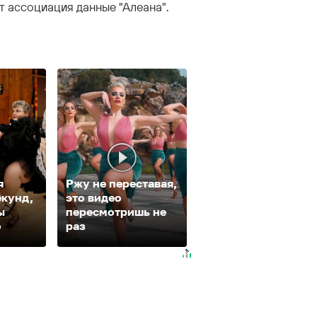
т ассоциация данные "Алеана".
я
Ржу не переставая,
екунд,
это видео
Ролик из Омска: в
ы
пересмотришь не
будете смеяться
о
раз
долго