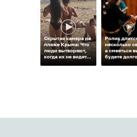
Скрытая камера на
Ролик длитс
пляже Крыма: Что
несколько с
люди вытворяют,
а смеяться в
когда их не видят...
будете долг