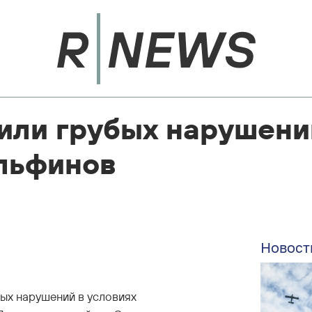
или грубых нарушени
льфинов
Новост
ых нарушений в условиях