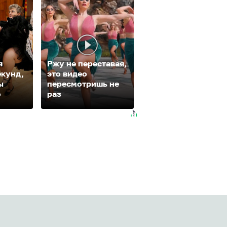
я
Ржу не переставая,
екунд,
это видео
Ролик из Омска: в
ы
пересмотришь не
будете смеяться
о
раз
долго