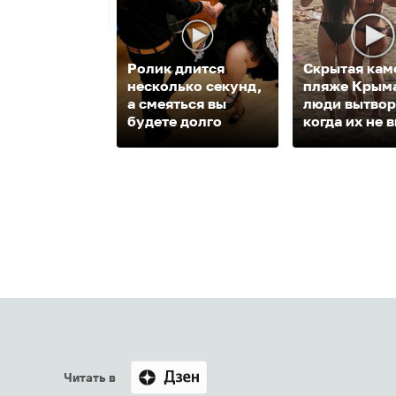
Ролик длится
Скрытая кам
несколько секунд,
пляже Крыма
а смеяться вы
люди вытвор
будете долго
когда их не в
Читать в