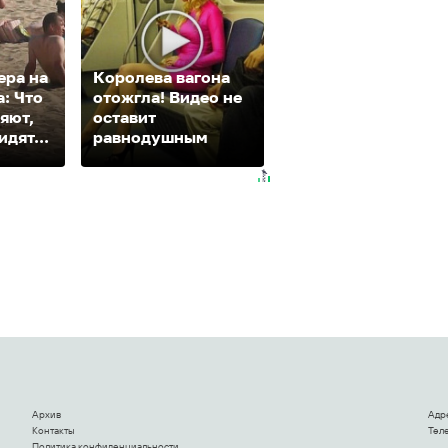
ера на
Королева вагона
Ржу не переставая
: Что
отожгла! Видео не
это видео
яют,
оставит
пересмотришь не
идят...
равнодушным
раз
Архив
Адр
Контакты
Теле
Политика конфиденциальности