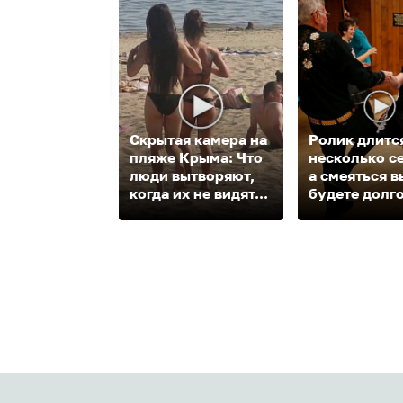
Скрытая камера на
Ролик длитс
пляже Крыма: Что
несколько с
люди вытворяют,
а смеяться в
когда их не видят...
будете долг