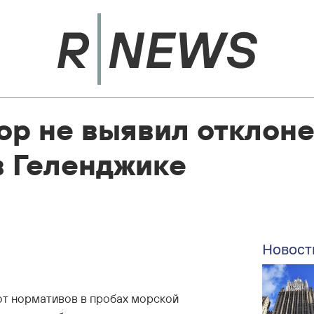
р не выявил отклоне
в Геленджике
Новост
от нормативов в пробах морской