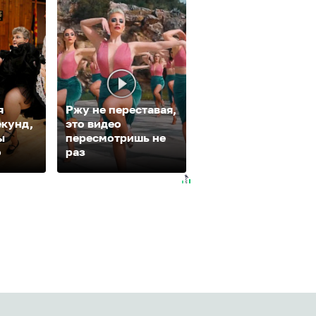
я
Ржу не переставая,
екунд,
это видео
Ролик из Омска: в
ы
пересмотришь не
будете смеяться
о
раз
долго